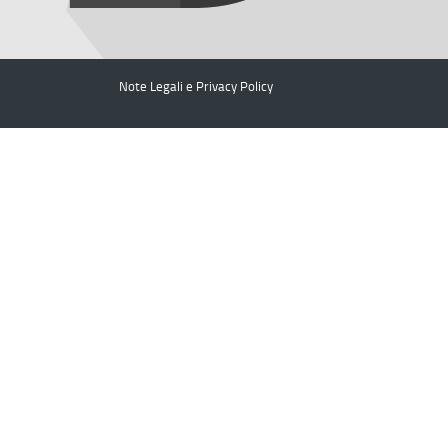
Note Legali e Privacy Policy
Iter - Per gli istituti scolastici