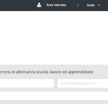
|
Area riservata
Guide
ercorsi di alternanza scuola-lavoro ed apprendistato
provincia sede o percorso