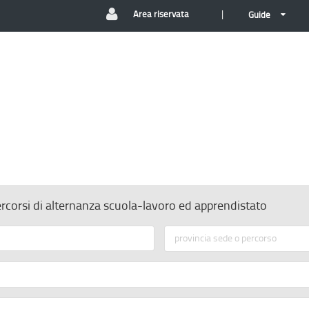
|
Area riservata
Guide
ercorsi di alternanza scuola-lavoro ed apprendistato
provincia sede o percorso